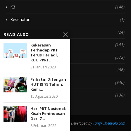
K3
(146)
Kesehatan
(1)
Membersihkan Rumah
(24)
READ ALSO
Pengasuhan Anak
(141)
Kekerasan
Terhadap PRT
Terus Terjadi,
Politik & Hukum
(572)
RUU PPRT...
31 Januari 2023
Rumah
(86)
Prihatin Ditengah
Sosial & Budaya
(940)
HUT RI 75 Tahun:
Kami...
Suara PRT
(138)
15 Agustus 2020
Hari PRT Nasional:
Kisah Penindasan
Dari 7...
@2020 - All Right Reserved. Designed and Developed by
TungkuMenyala.com
8 Februari 2022