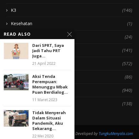
K3
(146)
Kesehatan
(1)
READ ALSO
Membersihkan Rumah
(24)
Dari SPRT, Saya
Pengasuhan Anak
(141)
Jadi Tahu PRT
Juga...
Politik & Hukum
(572)
21 April 2022
Aksi Tenda
Rumah
(86)
Perempuan:
Menunggu Mbak
Sosial & Budaya
(940)
Puan Berdialog...
11 Maret 2023
Suara PRT
(138)
Tidak Menyerah
Dalam Situasi
Pandemik, Aku
Sekarang...
@2020 - All Right Reserved. Designed and Developed by
TungkuMenyala.com
22 Mei 2020