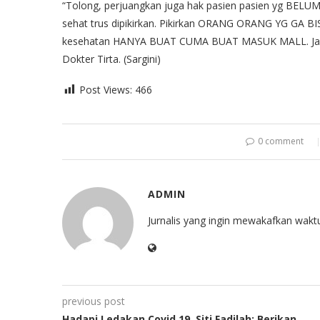
“Tolong, perjuangkan juga hak pasien pasien yg BELUM b
sehat trus dipikirkan. Pikirkan ORANG ORANG YG GA BISA
kesehatan HANYA BUAT CUMA BUAT MASUK MALL. Jangan j
Dokter Tirta. (Sargini)
Post Views:
466
0 comment
ADMIN
Jurnalis yang ingin mewakafkan wak
previous post
Hadapi Ledakan Covid 19, Siti Fadilah: Berikan