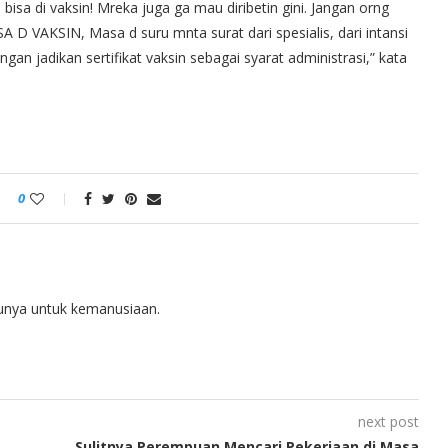
isa di vaksin! Mreka juga ga mau diribetin gini. Jangan orng
 D VAKSIN, Masa d suru mnta surat dari spesialis, dari intansi
adikan sertifikat vaksin sebagai syarat administrasi,” kata
0
tunya untuk kemanusiaan.
next post
Sulitnya Perempuan Mencari Pekerjaan di Masa