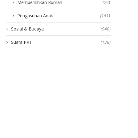
Membersihkan Rumah
(24)
Pengasuhan Anak
(141)
Sosial & Budaya
(940)
Suara PRT
(138)
i Balik Ramai KTT ASEAN 2023,
PRT Digaji Majikan Tapi Tak
Dengarlah Suara...
Diperlakukan Semena-me
8 September 2023
27 Juli 2023