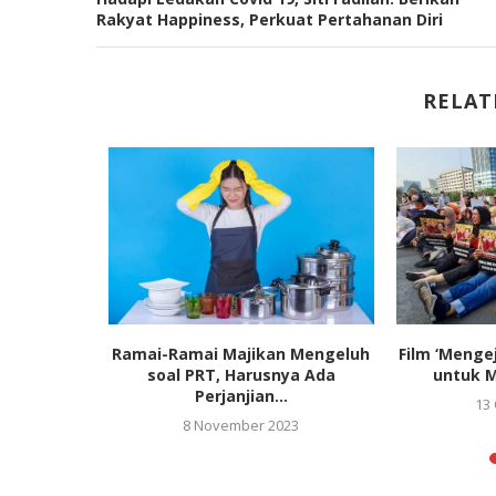
Rakyat Happiness, Perkuat Pertahanan Diri
RELAT
an Kotoran
Ramai-Ramai Majikan Mengeluh
Film ‘Mengej
Menangis...
soal PRT, Harusnya Ada
untuk M
Perjanjian...
13
8 November 2023