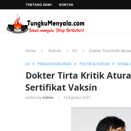
TENTANG KAMI
KONTAK
Home
Rumah
K3
Dokter Tirta Kritik Atu
K3
PENGASUHAN ANAK
POLITIK & HUKUM
SOSIAL
Dokter Tirta Kritik Atu
Sertifikat Vaksin
written by
Admin
10 Agustus 2021