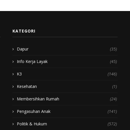
KATEGORI
Dapur
(35)
Info Kerja Layak
(45)
K3
(146)
Kesehatan
(1)
Membersihkan Rumah
(24)
Pengasuhan Anak
(141)
Politik & Hukum
(572)